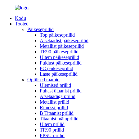
Kodu
Tooted
Päikeseprillid
Top päikeseprillid
Atsetaadist päikeseprillid
Metallist päikeseprillid
TR90 päikeseprillid
Ultem päikeseprillid
Puidust päikeseprillid
PC päikeseprillid
Laste päikeseprillid
Optilised raamid
Ülemised prillid
Puhast titaanist prillid
Atsetaadiga prillid
Metallist prillid
Rimessi prillid
B Titaanist prillid
Titaanist mäluprillid
Ultem prillid
TR90 prillid
PPSU prillid