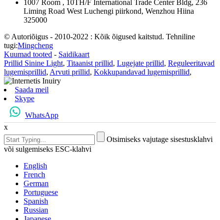
1007 Room , 10TH/F International Trade Center Bldg, 236
Liming Road West Luchengi piirkond, Wenzhou Hiina
325000
© Autoriõigus - 2010-2022 : Kõik õigused kaitstud. Tehniline
tugi:
Mingcheng
Kuumad tooted
-
Saidikaart
Prillid Sinine Light
,
Titaanist prillid
,
Lugejate prillid
,
Reguleeritavad
lugemisprillid
,
Arvuti prillid
,
Kokkupandavad lugemisprillid
,
Saada meil
Skype
WhatsApp
x
Otsimiseks vajutage sisestusklahvi
või sulgemiseks ESC-klahvi
English
French
German
Portuguese
Spanish
Russian
Japanese