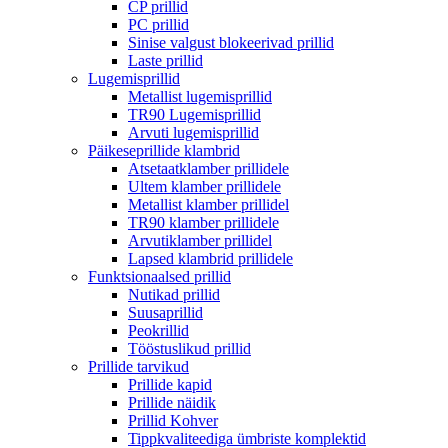
CP prillid
PC prillid
Sinise valgust blokeerivad prillid
Laste prillid
Lugemisprillid
Metallist lugemisprillid
TR90 Lugemisprillid
Arvuti lugemisprillid
Päikeseprillide klambrid
Atsetaatklamber prillidele
Ultem klamber prillidele
Metallist klamber prillidel
TR90 klamber prillidele
Arvutiklamber prillidel
Lapsed klambrid prillidele
Funktsionaalsed prillid
Nutikad prillid
Suusaprillid
Peokrillid
Tööstuslikud prillid
Prillide tarvikud
Prillide kapid
Prillide näidik
Prillid Kohver
Tippkvaliteediga ümbriste komplektid