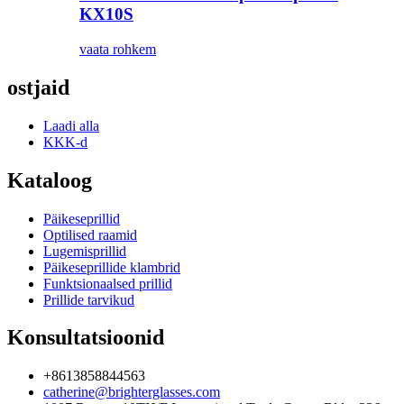
KX10S
vaata rohkem
ostjaid
Laadi alla
KKK-d
Kataloog
Päikeseprillid
Optilised raamid
Lugemisprillid
Päikeseprillide klambrid
Funktsionaalsed prillid
Prillide tarvikud
Konsultatsioonid
+8613858844563
catherine@brighterglasses.com