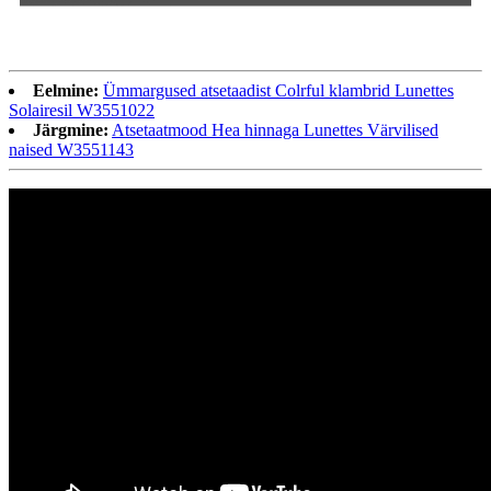
Eelmine:
Ümmargused atsetaadist Colrful klambrid Lunettes
Solairesil W3551022
Järgmine:
Atsetaatmood Hea hinnaga Lunettes Värvilised
naised W3551143