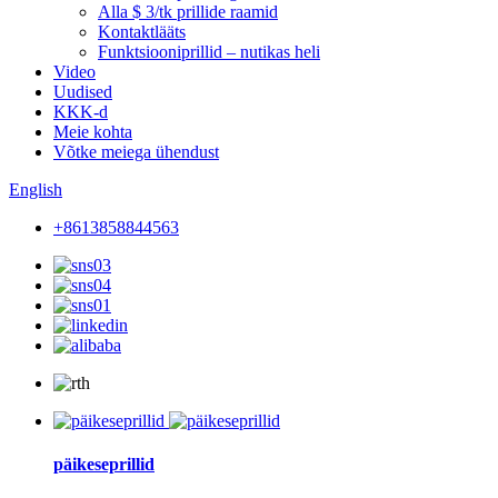
Alla $ 3/tk prillide raamid
Kontaktlääts
Funktsiooniprillid – nutikas heli
Video
Uudised
KKK-d
Meie kohta
Võtke meiega ühendust
English
+8613858844563
päikeseprillid