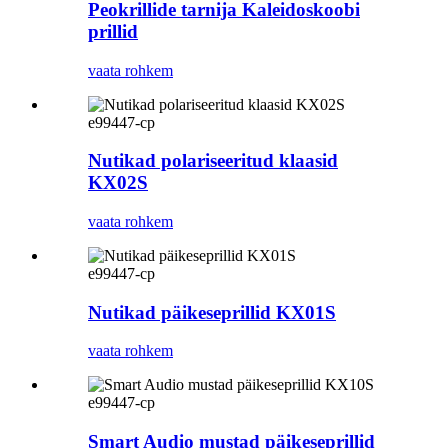
Peokrillide tarnija Kaleidoskoobi
prillid
vaata rohkem
e99447-cp
Nutikad polariseeritud klaasid
KX02S
vaata rohkem
e99447-cp
Nutikad päikeseprillid KX01S
vaata rohkem
e99447-cp
Smart Audio mustad päikeseprillid