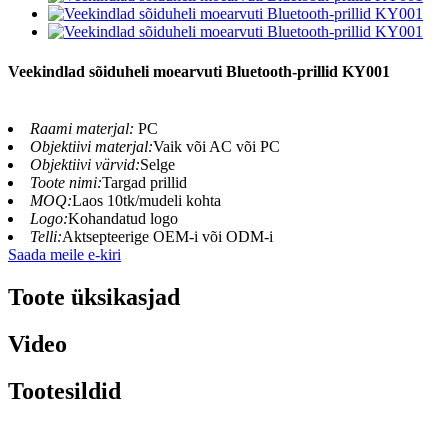
Veekindlad sõiduheli moearvuti Bluetooth-prillid KY001
Raami materjal:
PC
Objektiivi materjal:
Vaik või AC või PC
Objektiivi värvid:
Selge
Toote nimi:
Targad prillid
MOQ:
Laos 10tk/mudeli kohta
Logo:
Kohandatud logo
Telli:
Aktsepteerige OEM-i või ODM-i
Saada meile e-kiri
Toote üksikasjad
Video
Tootesildid