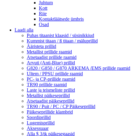
Juhtum
Kott
Riie
Kontaktläätsede ümbris
Osad
Laadi alla
Puhas titaanist klaasid / süsinikkiud
Kummist titaan / ß titaan / mäluprillid
Ääristeta prillid
Metallist prillide raamid
Atsetaadist prillide raamid
Arvuti (Anti-Blue) prillid
G820 / G850 / G870 ARKEMA /EMS prillide raamid
Ultem / PPSU prillide raamid
PC- ja CP-prillide raamid
TR90 prillide raamid
Laste ja teismeliste prillid
Metallist päikeseprillid
Atsetaadist päikeseprillid
TR90 / Puit / PC / CP Päikeseprillid
Päikeseprillide klambrid
Spordiprillid
Lugemisprillid
Aksessuaar
Alla $ 3/tk päikesegaasid