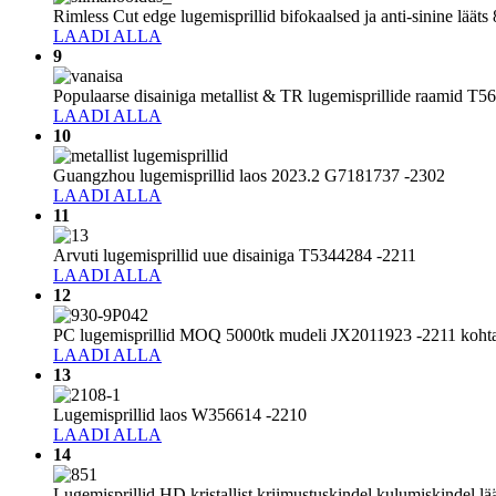
Rimless Cut edge lugemisprillid bifokaalsed ja anti-sinine lää
LAADI ALLA
9
Populaarse disainiga metallist & TR lugemisprillide raamid T
LAADI ALLA
10
Guangzhou lugemisprillid laos 2023.2 G7181737 -2302
LAADI ALLA
11
Arvuti lugemisprillid uue disainiga T5344284 -2211
LAADI ALLA
12
PC lugemisprillid MOQ 5000tk mudeli JX2011923 -2211 koht
LAADI ALLA
13
Lugemisprillid laos W356614 -2210
LAADI ALLA
14
Lugemisprillid HD kristallist kriimustuskindel kulumiskindel 