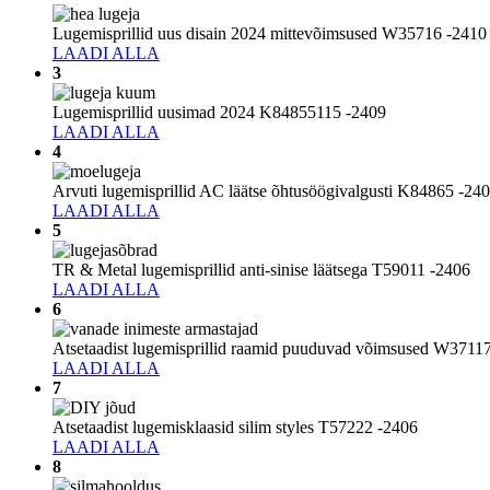
Lugemisprillid uus disain 2024 mittevõimsused W35716 -2410
LAADI ALLA
3
Lugemisprillid uusimad 2024 K84855115 -2409
LAADI ALLA
4
Arvuti lugemisprillid AC läätse õhtusöögivalgusti K84865 -24
LAADI ALLA
5
TR & Metal lugemisprillid anti-sinise läätsega T59011 -2406
LAADI ALLA
6
Atsetaadist lugemisprillid raamid puuduvad võimsused W3711
LAADI ALLA
7
Atsetaadist lugemisklaasid silim styles T57222 -2406
LAADI ALLA
8