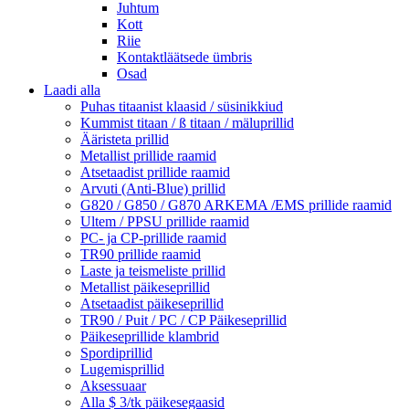
Juhtum
Kott
Riie
Kontaktläätsede ümbris
Osad
Laadi alla
Puhas titaanist klaasid / süsinikkiud
Kummist titaan / ß titaan / mäluprillid
Ääristeta prillid
Metallist prillide raamid
Atsetaadist prillide raamid
Arvuti (Anti-Blue) prillid
G820 / G850 / G870 ARKEMA /EMS prillide raamid
Ultem / PPSU prillide raamid
PC- ja CP-prillide raamid
TR90 prillide raamid
Laste ja teismeliste prillid
Metallist päikeseprillid
Atsetaadist päikeseprillid
TR90 / Puit / PC / CP Päikeseprillid
Päikeseprillide klambrid
Spordiprillid
Lugemisprillid
Aksessuaar
Alla $ 3/tk päikesegaasid