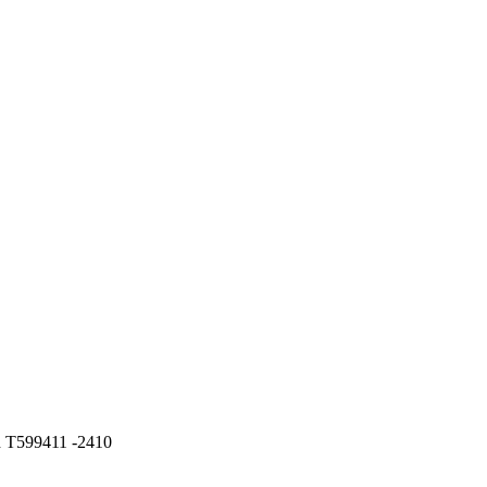
lid T599411 -2410