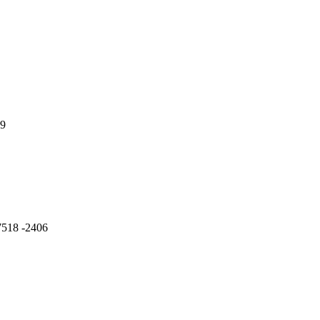
09
7518 -2406