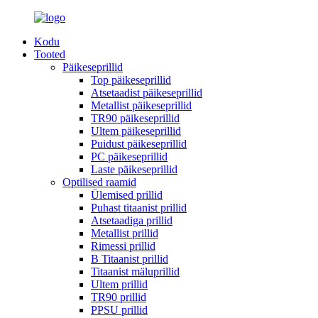
Kodu
Tooted
Päikeseprillid
Top päikeseprillid
Atsetaadist päikeseprillid
Metallist päikeseprillid
TR90 päikeseprillid
Ultem päikeseprillid
Puidust päikeseprillid
PC päikeseprillid
Laste päikeseprillid
Optilised raamid
Ülemised prillid
Puhast titaanist prillid
Atsetaadiga prillid
Metallist prillid
Rimessi prillid
B Titaanist prillid
Titaanist mäluprillid
Ultem prillid
TR90 prillid
PPSU prillid