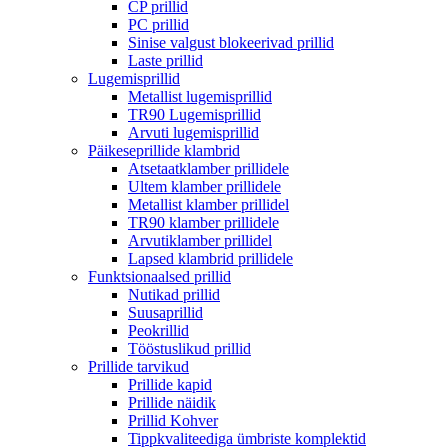
CP prillid
PC prillid
Sinise valgust blokeerivad prillid
Laste prillid
Lugemisprillid
Metallist lugemisprillid
TR90 Lugemisprillid
Arvuti lugemisprillid
Päikeseprillide klambrid
Atsetaatklamber prillidele
Ultem klamber prillidele
Metallist klamber prillidel
TR90 klamber prillidele
Arvutiklamber prillidel
Lapsed klambrid prillidele
Funktsionaalsed prillid
Nutikad prillid
Suusaprillid
Peokrillid
Tööstuslikud prillid
Prillide tarvikud
Prillide kapid
Prillide näidik
Prillid Kohver
Tippkvaliteediga ümbriste komplektid