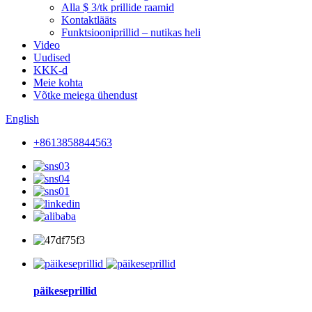
Alla $ 3/tk prillide raamid
Kontaktlääts
Funktsiooniprillid – nutikas heli
Video
Uudised
KKK-d
Meie kohta
Võtke meiega ühendust
English
+8613858844563
päikeseprillid