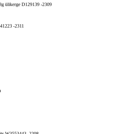
ts 8g ülikerge D129139 -2309
5641223 -2311
a
lääts W3553443 -2208