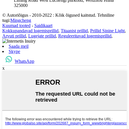
Liming Road West Luchengi piirkond, Wenzhou Hiina
325000
© Autoriõigus - 2010-2022 : Kõik õigused kaitstud. Tehniline
tugi:
Mingcheng
Kuumad tooted
-
Saidikaart
Kokkupandavad lugemisprillid
,
Titaanist prillid
,
Prillid Sinine Light
,
Arvuti prillid
,
Lugejate prillid
,
Reguleeritavad lugemisprillid
,
Saada meil
Skype
WhatsApp
x