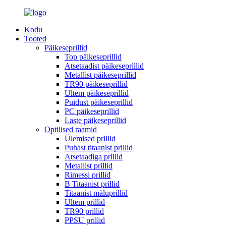
Kodu
Tooted
Päikeseprillid
Top päikeseprillid
Atsetaadist päikeseprillid
Metallist päikeseprillid
TR90 päikeseprillid
Ultem päikeseprillid
Puidust päikeseprillid
PC päikeseprillid
Laste päikeseprillid
Optilised raamid
Ülemised prillid
Puhast titaanist prillid
Atsetaadiga prillid
Metallist prillid
Rimessi prillid
B Titaanist prillid
Titaanist mäluprillid
Ultem prillid
TR90 prillid
PPSU prillid