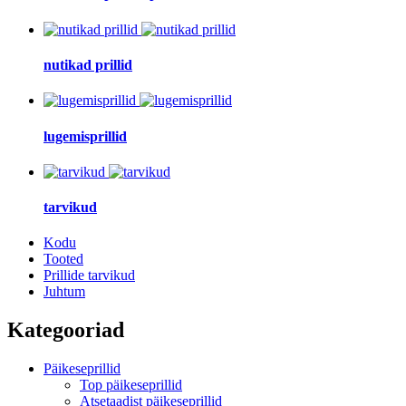
nutikad prillid
lugemisprillid
tarvikud
Kodu
Tooted
Prillide tarvikud
Juhtum
Kategooriad
Päikeseprillid
Top päikeseprillid
Atsetaadist päikeseprillid