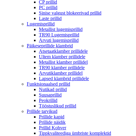
CP prillid
PC prillid
Sinise valgust blokeerivad prillid
Laste prillid
Lugemisprillid
Metallist lugemisprillid
TR90 Lugemisprillid
Arvuti lugemisprillid
Päikeseprillide klambrid
Atsetaatklamber prillidele
Ultem klamber prillidele
Metallist klamber prillidel
TR90 klamber prillidele
Arvutiklamber prillidel
Lapsed klambrid prillidele
Funktsionaalsed prillid
Nutikad prillid
Suusaprillid
Peokrillid
Tööstuslikud prillid
Prillide tarvikud
Prillide kapid
Prillide näidik
Prillid Kohver
Tippkvaliteediga ümbriste komplektid