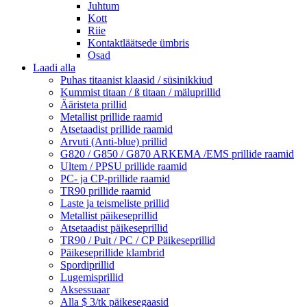
Juhtum
Kott
Riie
Kontaktläätsede ümbris
Osad
Laadi alla
Puhas titaanist klaasid / süsinikkiud
Kummist titaan / ß titaan / mäluprillid
Ääristeta prillid
Metallist prillide raamid
Atsetaadist prillide raamid
Arvuti (Anti-blue) prillid
G820 / G850 / G870 ARKEMA /EMS prillide raamid
Ultem / PPSU prillide raamid
PC- ja CP-prillide raamid
TR90 prillide raamid
Laste ja teismeliste prillid
Metallist päikeseprillid
Atsetaadist päikeseprillid
TR90 / Puit / PC / CP Päikeseprillid
Päikeseprillide klambrid
Spordiprillid
Lugemisprillid
Aksessuaar
Alla $ 3/tk päikesegaasid