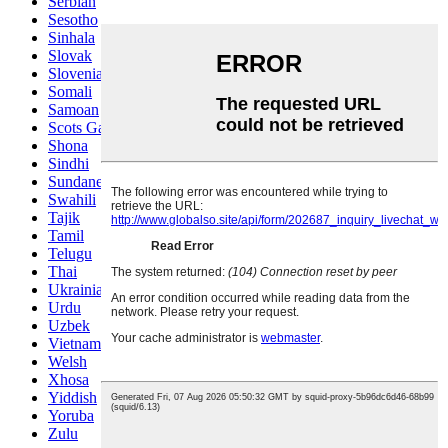
Serbian
Sesotho
Sinhala
Slovak
Slovenian
Somali
Samoan
Scots Gaelic
Shona
Sindhi
Sundanese
Swahili
Tajik
Tamil
Telugu
Thai
Ukrainian
Urdu
Uzbek
Vietnamese
Welsh
Xhosa
Yiddish
Yoruba
Zulu