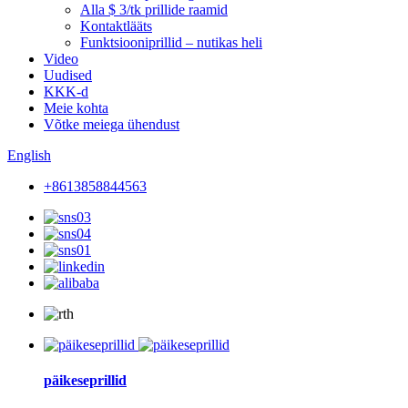
Alla $ 3/tk prillide raamid
Kontaktlääts
Funktsiooniprillid – nutikas heli
Video
Uudised
KKK-d
Meie kohta
Võtke meiega ühendust
English
+8613858844563
päikeseprillid