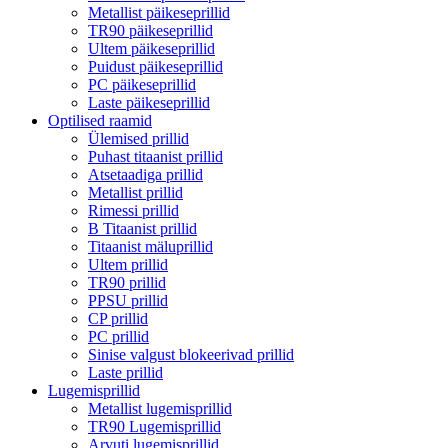
Metallist päikeseprillid
TR90 päikeseprillid
Ultem päikeseprillid
Puidust päikeseprillid
PC päikeseprillid
Laste päikeseprillid
Optilised raamid
Ülemised prillid
Puhast titaanist prillid
Atsetaadiga prillid
Metallist prillid
Rimessi prillid
B Titaanist prillid
Titaanist mäluprillid
Ultem prillid
TR90 prillid
PPSU prillid
CP prillid
PC prillid
Sinise valgust blokeerivad prillid
Laste prillid
Lugemisprillid
Metallist lugemisprillid
TR90 Lugemisprillid
Arvuti lugemisprillid