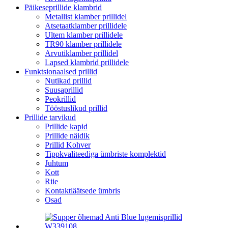
Päikeseprillide klambrid
Metallist klamber prillidel
Atsetaatklamber prillidele
Ultem klamber prillidele
TR90 klamber prillidele
Arvutiklamber prillidel
Lapsed klambrid prillidele
Funktsionaalsed prillid
Nutikad prillid
Suusaprillid
Peokrillid
Tööstuslikud prillid
Prillide tarvikud
Prillide kapid
Prillide näidik
Prillid Kohver
Tippkvaliteediga ümbriste komplektid
Juhtum
Kott
Riie
Kontaktläätsede ümbris
Osad