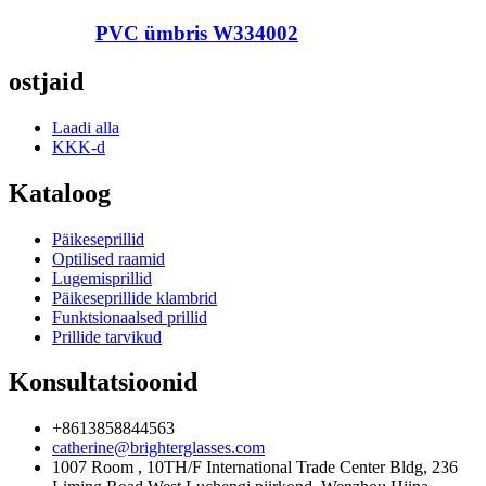
PVC ümbris W334002
ostjaid
Laadi alla
KKK-d
Kataloog
Päikeseprillid
Optilised raamid
Lugemisprillid
Päikeseprillide klambrid
Funktsionaalsed prillid
Prillide tarvikud
Konsultatsioonid
+8613858844563
catherine@brighterglasses.com
1007 Room , 10TH/F International Trade Center Bldg, 236