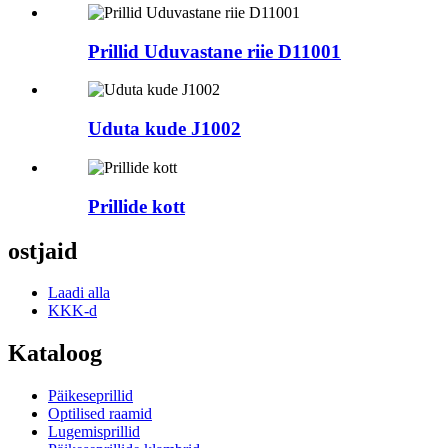
Prillid Uduvastane riie D11001
Uduta kude J1002
Prillide kott
ostjaid
Laadi alla
KKK-d
Kataloog
Päikeseprillid
Optilised raamid
Lugemisprillid