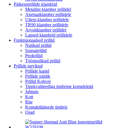
Päikeseprillide klambrid
Metallist klamber prillidel
Atsetaatklamber prillidele
Ultem klamber prillidele
TR90 klamber prillidele
Arvutiklamber prillidel
Lapsed klambrid prillidele
Funktsionaalsed prillid
Nutikad prillid
Suusaprillid
Peokrillid
Tööstuslikud prillid
Prillide tarvikud
Prillide kapid
Prillide näidik
Prillid Kohver
Tippkvaliteediga ümbriste komplektid
Juhtum
Kott
Riie
Kontaktläätsede ümbris
Osad