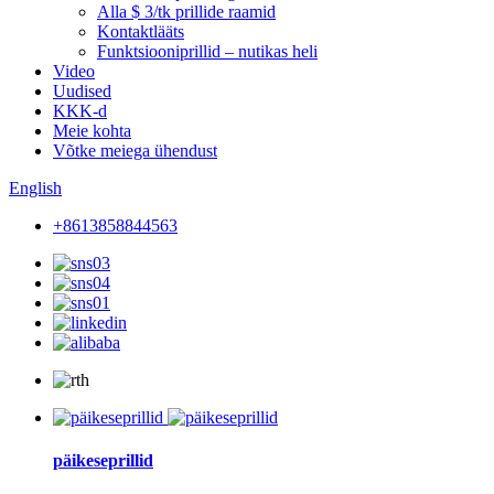
Alla $ 3/tk prillide raamid
Kontaktlääts
Funktsiooniprillid – nutikas heli
Video
Uudised
KKK-d
Meie kohta
Võtke meiega ühendust
English
+8613858844563
päikeseprillid