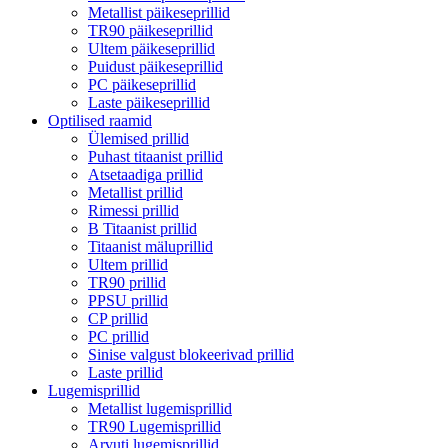
Metallist päikeseprillid
TR90 päikeseprillid
Ultem päikeseprillid
Puidust päikeseprillid
PC päikeseprillid
Laste päikeseprillid
Optilised raamid
Ülemised prillid
Puhast titaanist prillid
Atsetaadiga prillid
Metallist prillid
Rimessi prillid
B Titaanist prillid
Titaanist mäluprillid
Ultem prillid
TR90 prillid
PPSU prillid
CP prillid
PC prillid
Sinise valgust blokeerivad prillid
Laste prillid
Lugemisprillid
Metallist lugemisprillid
TR90 Lugemisprillid
Arvuti lugemisprillid