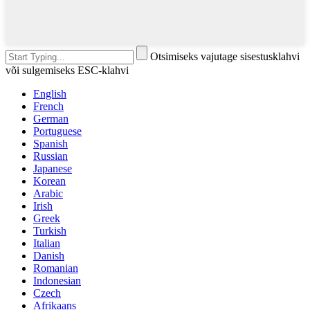
Otsimiseks vajutage sisestusklahvi
või sulgemiseks ESC-klahvi
English
French
German
Portuguese
Spanish
Russian
Japanese
Korean
Arabic
Irish
Greek
Turkish
Italian
Danish
Romanian
Indonesian
Czech
Afrikaans