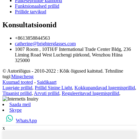
Päikeseprillide klambrid
Funktsionaalsed prillid
Prillide tarvikud
Konsultatsioonid
+8613858844563
catherine@brighterglasses.com
1007 Room , 10TH/F International Trade Center Bldg, 236
Liming Road West Luchengi piirkond, Wenzhou Hiina
325000
© Autoriõigus - 2010-2022 : Kõik õigused kaitstud. Tehniline
tugi:
Mingcheng
Kuumad tooted
-
Saidikaart
Lugejate prillid
,
Prillid Sinine Light
,
Kokkupandavad lugemisprillid
,
Titaanist prillid
,
Arvuti prillid
,
Reguleeritavad lugemisprillid
,
Saada meil
Skype
WhatsApp
x