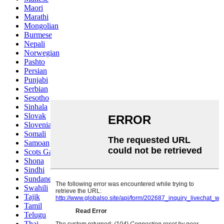
Maori
Marathi
Mongolian
Burmese
Nepali
Norwegian
Pashto
Persian
Punjabi
Serbian
Sesotho
Sinhala
Slovak
Slovenian
Somali
Samoan
Scots Gaelic
Shona
Sindhi
Sundanese
Swahili
Tajik
Tamil
Telugu
Thai