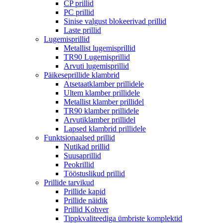
CP prillid
PC prillid
Sinise valgust blokeerivad prillid
Laste prillid
Lugemisprillid
Metallist lugemisprillid
TR90 Lugemisprillid
Arvuti lugemisprillid
Päikeseprillide klambrid
Atsetaatklamber prillidele
Ultem klamber prillidele
Metallist klamber prillidel
TR90 klamber prillidele
Arvutiklamber prillidel
Lapsed klambrid prillidele
Funktsionaalsed prillid
Nutikad prillid
Suusaprillid
Peokrillid
Tööstuslikud prillid
Prillide tarvikud
Prillide kapid
Prillide näidik
Prillid Kohver
Tippkvaliteediga ümbriste komplektid