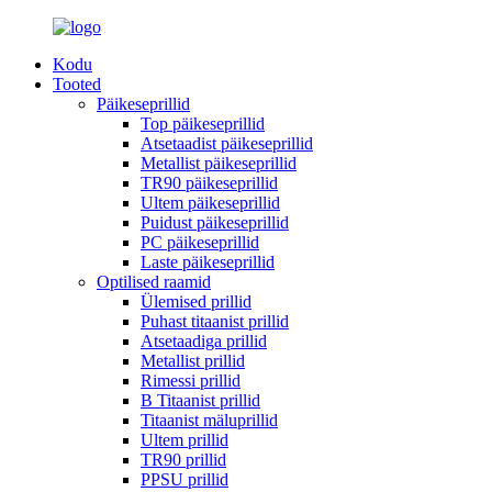
Kodu
Tooted
Päikeseprillid
Top päikeseprillid
Atsetaadist päikeseprillid
Metallist päikeseprillid
TR90 päikeseprillid
Ultem päikeseprillid
Puidust päikeseprillid
PC päikeseprillid
Laste päikeseprillid
Optilised raamid
Ülemised prillid
Puhast titaanist prillid
Atsetaadiga prillid
Metallist prillid
Rimessi prillid
B Titaanist prillid
Titaanist mäluprillid
Ultem prillid
TR90 prillid
PPSU prillid