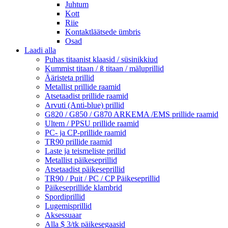
Juhtum
Kott
Riie
Kontaktläätsede ümbris
Osad
Laadi alla
Puhas titaanist klaasid / süsinikkiud
Kummist titaan / ß titaan / mäluprillid
Ääristeta prillid
Metallist prillide raamid
Atsetaadist prillide raamid
Arvuti (Anti-blue) prillid
G820 / G850 / G870 ARKEMA /EMS prillide raamid
Ultem / PPSU prillide raamid
PC- ja CP-prillide raamid
TR90 prillide raamid
Laste ja teismeliste prillid
Metallist päikeseprillid
Atsetaadist päikeseprillid
TR90 / Puit / PC / CP Päikeseprillid
Päikeseprillide klambrid
Spordiprillid
Lugemisprillid
Aksessuaar
Alla $ 3/tk päikesegaasid