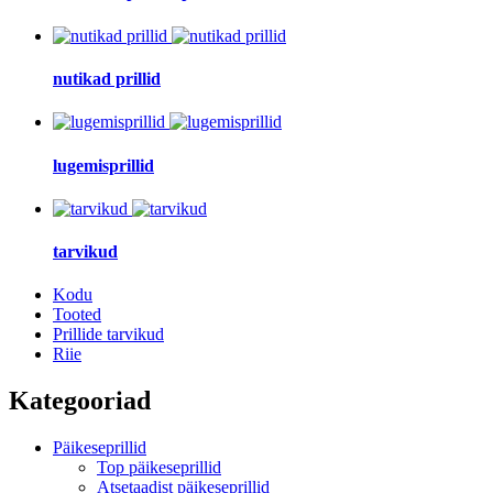
nutikad prillid
lugemisprillid
tarvikud
Kodu
Tooted
Prillide tarvikud
Riie
Kategooriad
Päikeseprillid
Top päikeseprillid
Atsetaadist päikeseprillid