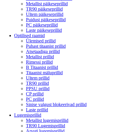
Metallist päikeseprillid
TR90 päikeseprillid
Ultem päikeseprillid
Puidust päikeseprillid
PC päikeseprillid
Laste päikeseprillid
Optilised raamid
Ülemised prillid
Puhast titaanist prillid
Atsetaadiga prillid
Metallist prillid
Rimessi prillid
B Titaanist prillid
Titaanist mäluprillid
Ultem prillid
TR90 prillid
PPSU prillid
CP prillid
PC prillid
Sinise valgust blokeerivad prillid
Laste prillid
Lugemisprillid
Metallist lugemisprillid
TR90 Lugemisprillid
Arvuti lugemisprillid