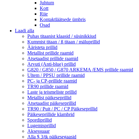
Juhtum
Kott
Riie
Kontaktläätsede ümbris
Osad
Laadi alla
Puhas titaanist klaasid / süsinikkiud
Kummist titaan / ß titaan / mäluprillid
Ääristeta prillid
Metallist prillide raamid
Atsetaadist prillide raamid
Arvuti (Anti-blue) prillid
G820 / G850 / G870 ARKEMA /EMS prillide raamid
Ultem / PPSU prillide raamid
PC- ja CP-prillide raamid
TR90 prillide raamid
Laste ja teismeliste prillid
Metallist päikeseprillid
Atsetaadist päikeseprillid
TR90 / Puit / PC / CP Päikeseprillid
Päikeseprillide klambrid
Spordiprillid
Lugemisprillid
Aksessuaar
Alla $ 3/tk päikesegaasid