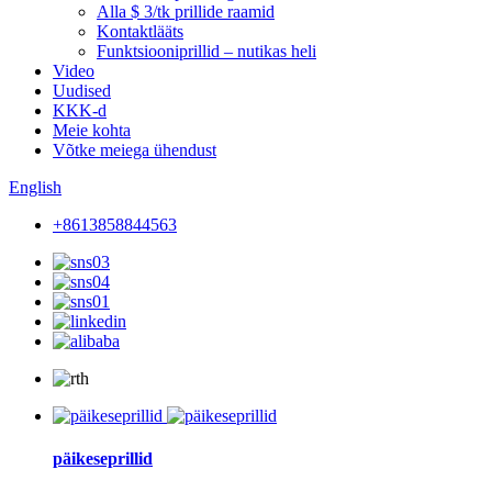
Alla $ 3/tk prillide raamid
Kontaktlääts
Funktsiooniprillid – nutikas heli
Video
Uudised
KKK-d
Meie kohta
Võtke meiega ühendust
English
+8613858844563
päikeseprillid