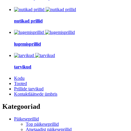
nutikad prillid
lugemisprillid
tarvikud
Kodu
Tooted
Prillide tarvikud
Kontaktläätsede ümbris
Kategooriad
Päikeseprillid
Top päikeseprillid
Atsetaadist päikeseprillid