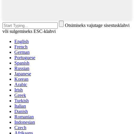
Otsimiseks vajutage sisestusklahvi
või sulgemiseks ESC-klahvi
English
French
German
Portuguese
Spanish
Russian
Japanese
Korean
Arabic
Irish
Greek
Turkish
Italian
Danish
Romanian
Indonesian
Czech
Afrikaans