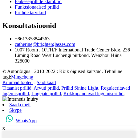
Päikeseprillide klambrid
Funktsionaalsed prillid
Prillide tarvikud
Konsultatsioonid
+8613858844563
catherine@brighterglasses.com
1007 Room , 10TH/F International Trade Center Bldg, 236
Liming Road West Luchengi piirkond, Wenzhou Hiina
325000
© Autoriõigus - 2010-2022 : Kõik õigused kaitstud. Tehniline
tugi:
Mingcheng
Kuumad tooted
-
Saidikaart
Titaanist prillid
,
Arvuti prillid
,
Prillid Sinine Light
,
Reguleeritavad
lugemisprillid
,
Lugejate prillid
,
Kokkupandavad lugemisprillid
,
Saada meil
Skype
WhatsApp
x