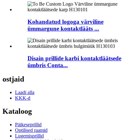
Kohandatud logoga värviline
ümmargune kontaktlääts ...
Disain prillide karbi kontaktläätsede
ümbris Conta...
ostjaid
Laadi alla
KKK-d
Kataloog
Päikeseprillid
Optilised raamid
Lugemisprillid