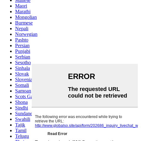
Maltese
Maori
Marathi
Mongolian
Burmese
Nepali
Norwegian
Pashto
Persian
Punjabi
Serbian
Sesotho
Sinhala
Slovak
Slovenian
Somali
Samoan
Scots Gaelic
Shona
Sindhi
Sundanese
Swahili
Tajik
Tamil
Telugu