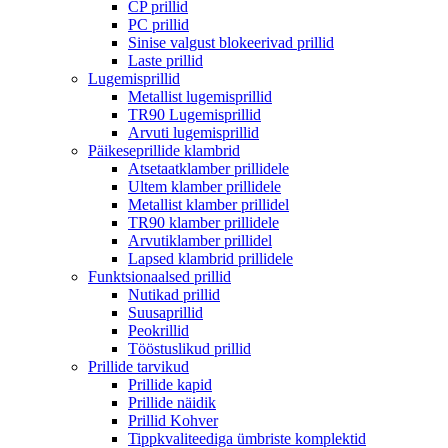
CP prillid
PC prillid
Sinise valgust blokeerivad prillid
Laste prillid
Lugemisprillid
Metallist lugemisprillid
TR90 Lugemisprillid
Arvuti lugemisprillid
Päikeseprillide klambrid
Atsetaatklamber prillidele
Ultem klamber prillidele
Metallist klamber prillidel
TR90 klamber prillidele
Arvutiklamber prillidel
Lapsed klambrid prillidele
Funktsionaalsed prillid
Nutikad prillid
Suusaprillid
Peokrillid
Tööstuslikud prillid
Prillide tarvikud
Prillide kapid
Prillide näidik
Prillid Kohver
Tippkvaliteediga ümbriste komplektid