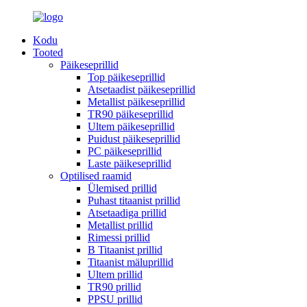
Kodu
Tooted
Päikeseprillid
Top päikeseprillid
Atsetaadist päikeseprillid
Metallist päikeseprillid
TR90 päikeseprillid
Ultem päikeseprillid
Puidust päikeseprillid
PC päikeseprillid
Laste päikeseprillid
Optilised raamid
Ülemised prillid
Puhast titaanist prillid
Atsetaadiga prillid
Metallist prillid
Rimessi prillid
B Titaanist prillid
Titaanist mäluprillid
Ultem prillid
TR90 prillid
PPSU prillid