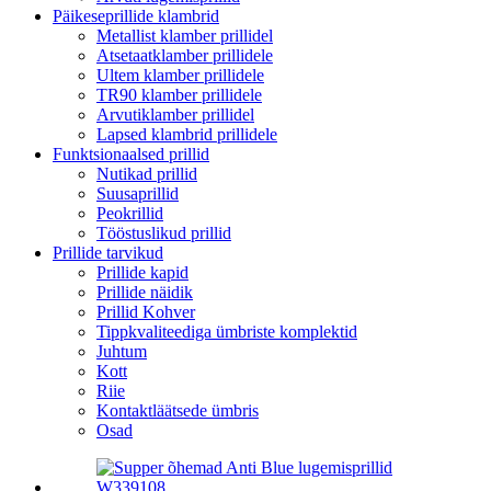
Päikeseprillide klambrid
Metallist klamber prillidel
Atsetaatklamber prillidele
Ultem klamber prillidele
TR90 klamber prillidele
Arvutiklamber prillidel
Lapsed klambrid prillidele
Funktsionaalsed prillid
Nutikad prillid
Suusaprillid
Peokrillid
Tööstuslikud prillid
Prillide tarvikud
Prillide kapid
Prillide näidik
Prillid Kohver
Tippkvaliteediga ümbriste komplektid
Juhtum
Kott
Riie
Kontaktläätsede ümbris
Osad