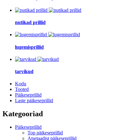
nutikad prillid
lugemisprillid
tarvikud
Kodu
Tooted
Päikeseprillid
Laste päikeseprillid
Kategooriad
Päikeseprillid
Top päikeseprillid
Atsetaadist päikeseprillid