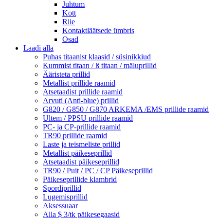
Juhtum
Kott
Riie
Kontaktläätsede ümbris
Osad
Laadi alla
Puhas titaanist klaasid / süsinikkiud
Kummist titaan / ß titaan / mäluprillid
Ääristeta prillid
Metallist prillide raamid
Atsetaadist prillide raamid
Arvuti (Anti-blue) prillid
G820 / G850 / G870 ARKEMA /EMS prillide raamid
Ultem / PPSU prillide raamid
PC- ja CP-prillide raamid
TR90 prillide raamid
Laste ja teismeliste prillid
Metallist päikeseprillid
Atsetaadist päikeseprillid
TR90 / Puit / PC / CP Päikeseprillid
Päikeseprillide klambrid
Spordiprillid
Lugemisprillid
Aksessuaar
Alla $ 3/tk päikesegaasid