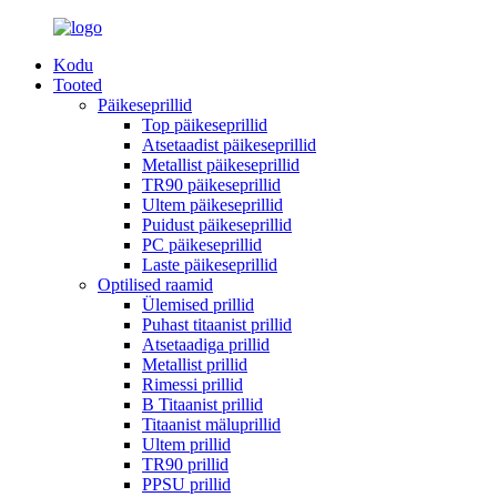
Kodu
Tooted
Päikeseprillid
Top päikeseprillid
Atsetaadist päikeseprillid
Metallist päikeseprillid
TR90 päikeseprillid
Ultem päikeseprillid
Puidust päikeseprillid
PC päikeseprillid
Laste päikeseprillid
Optilised raamid
Ülemised prillid
Puhast titaanist prillid
Atsetaadiga prillid
Metallist prillid
Rimessi prillid
B Titaanist prillid
Titaanist mäluprillid
Ultem prillid
TR90 prillid
PPSU prillid