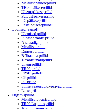
Metallist päikeseprillid
TR90 päikeseprillid
Ultem päikeseprillid
Puidust päikeseprillid
PC päikeseprillid
Laste päikeseprillid
Optilised raamid
Ülemised prillid
Puhast titaanist prillid
Atsetaadiga prillid
Metallist prillid
Rimessi prillid
B Titaanist prillid
Titaanist mäluprillid
Ultem prillid
TR90 prillid
PPSU prillid
CP prillid
PC prillid
Sinise valgust blokeerivad prillid
Laste prillid
Lugemisprillid
Metallist lugemisprillid
TR90 Lugemisprillid
Arvuti lugemisprillid