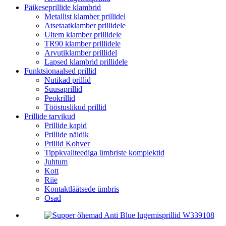
Päikeseprillide klambrid
Metallist klamber prillidel
Atsetaatklamber prillidele
Ultem klamber prillidele
TR90 klamber prillidele
Arvutiklamber prillidel
Lapsed klambrid prillidele
Funktsionaalsed prillid
Nutikad prillid
Suusaprillid
Peokrillid
Tööstuslikud prillid
Prillide tarvikud
Prillide kapid
Prillide näidik
Prillid Kohver
Tippkvaliteediga ümbriste komplektid
Juhtum
Kott
Riie
Kontaktläätsede ümbris
Osad