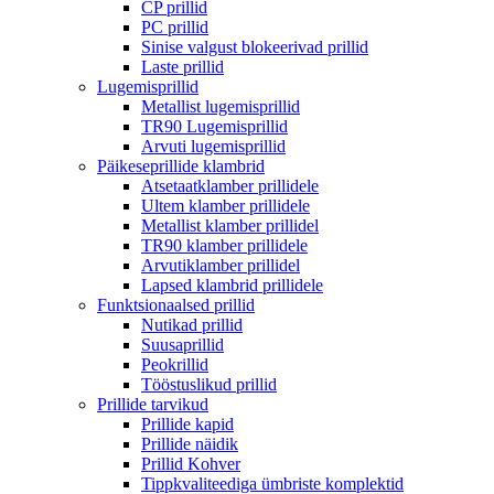
CP prillid
PC prillid
Sinise valgust blokeerivad prillid
Laste prillid
Lugemisprillid
Metallist lugemisprillid
TR90 Lugemisprillid
Arvuti lugemisprillid
Päikeseprillide klambrid
Atsetaatklamber prillidele
Ultem klamber prillidele
Metallist klamber prillidel
TR90 klamber prillidele
Arvutiklamber prillidel
Lapsed klambrid prillidele
Funktsionaalsed prillid
Nutikad prillid
Suusaprillid
Peokrillid
Tööstuslikud prillid
Prillide tarvikud
Prillide kapid
Prillide näidik
Prillid Kohver
Tippkvaliteediga ümbriste komplektid