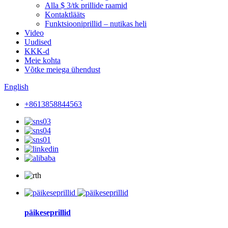
Alla $ 3/tk prillide raamid
Kontaktlääts
Funktsiooniprillid – nutikas heli
Video
Uudised
KKK-d
Meie kohta
Võtke meiega ühendust
English
+8613858844563
päikeseprillid