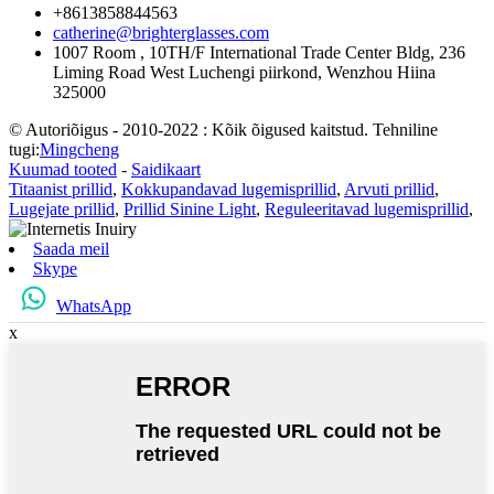
+8613858844563
catherine@brighterglasses.com
1007 Room , 10TH/F International Trade Center Bldg, 236
Liming Road West Luchengi piirkond, Wenzhou Hiina
325000
© Autoriõigus - 2010-2022 : Kõik õigused kaitstud. Tehniline
tugi:
Mingcheng
Kuumad tooted
-
Saidikaart
Titaanist prillid
,
Kokkupandavad lugemisprillid
,
Arvuti prillid
,
Lugejate prillid
,
Prillid Sinine Light
,
Reguleeritavad lugemisprillid
,
Saada meil
Skype
WhatsApp
x