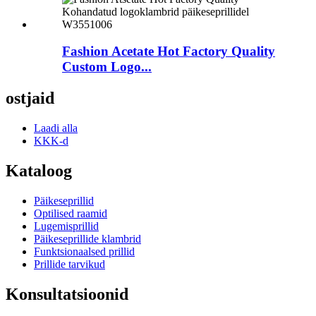
Fashion Acetate Hot Factory Quality
Custom Logo...
ostjaid
Laadi alla
KKK-d
Kataloog
Päikeseprillid
Optilised raamid
Lugemisprillid
Päikeseprillide klambrid
Funktsionaalsed prillid
Prillide tarvikud
Konsultatsioonid