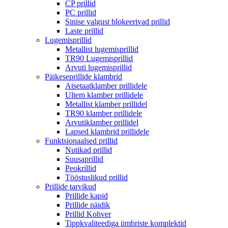
CP prillid
PC prillid
Sinise valgust blokeerivad prillid
Laste prillid
Lugemisprillid
Metallist lugemisprillid
TR90 Lugemisprillid
Arvuti lugemisprillid
Päikeseprillide klambrid
Atsetaatklamber prillidele
Ultem klamber prillidele
Metallist klamber prillidel
TR90 klamber prillidele
Arvutiklamber prillidel
Lapsed klambrid prillidele
Funktsionaalsed prillid
Nutikad prillid
Suusaprillid
Peokrillid
Tööstuslikud prillid
Prillide tarvikud
Prillide kapid
Prillide näidik
Prillid Kohver
Tippkvaliteediga ümbriste komplektid