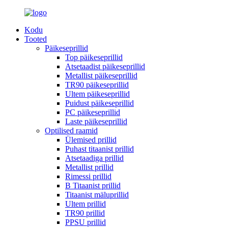
Kodu
Tooted
Päikeseprillid
Top päikeseprillid
Atsetaadist päikeseprillid
Metallist päikeseprillid
TR90 päikeseprillid
Ultem päikeseprillid
Puidust päikeseprillid
PC päikeseprillid
Laste päikeseprillid
Optilised raamid
Ülemised prillid
Puhast titaanist prillid
Atsetaadiga prillid
Metallist prillid
Rimessi prillid
B Titaanist prillid
Titaanist mäluprillid
Ultem prillid
TR90 prillid
PPSU prillid