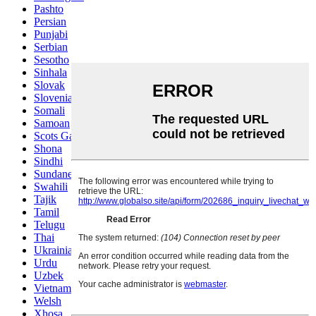
Pashto
Persian
Punjabi
Serbian
Sesotho
Sinhala
Slovak
Slovenian
Somali
Samoan
Scots Gaelic
Shona
Sindhi
Sundanese
Swahili
Tajik
Tamil
Telugu
Thai
Ukrainian
Urdu
Uzbek
Vietnamese
Welsh
Xhosa