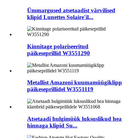
Ümmargused atsetaadist värvilised
klipid Lunettes Solaire'il...
Kinnitage polariseeritud
päikeseprillid W3551290
Metallist Amazoni kuumamüügiklipp
päikeseprillidel W3551119
Atsetaadi hulgimüük luksuslikud hea
hinnaga klipid Su...