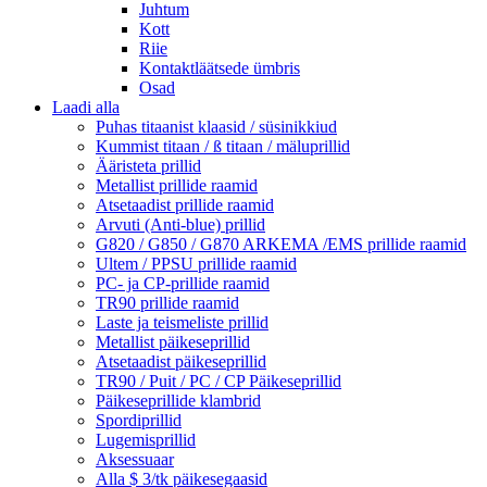
Juhtum
Kott
Riie
Kontaktläätsede ümbris
Osad
Laadi alla
Puhas titaanist klaasid / süsinikkiud
Kummist titaan / ß titaan / mäluprillid
Ääristeta prillid
Metallist prillide raamid
Atsetaadist prillide raamid
Arvuti (Anti-blue) prillid
G820 / G850 / G870 ARKEMA /EMS prillide raamid
Ultem / PPSU prillide raamid
PC- ja CP-prillide raamid
TR90 prillide raamid
Laste ja teismeliste prillid
Metallist päikeseprillid
Atsetaadist päikeseprillid
TR90 / Puit / PC / CP Päikeseprillid
Päikeseprillide klambrid
Spordiprillid
Lugemisprillid
Aksessuaar
Alla $ 3/tk päikesegaasid