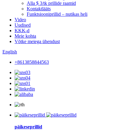
Alla $ 3/tk prillide raamid
Kontaktlääts
Funktsiooniprillid – nutikas heli
Video
Uudised
KKK-d
Meie kohta
Võtke meiega ühendust
English
+8613858844563
päikeseprillid