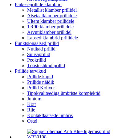
Päikeseprillide klambrid
Metallist klamber prillidel
Atsetaatklamber prillidele
Ultem klamber prillidele
TR90 klamber prillidele
Arvutiklamber prillidel
Lapsed klambrid prillidele
Funktsionaalsed prillid
Nutikad prillid
Suusaprillid
Peokrillid
Tööstuslikud prillid
Prillide tarvikud
Prillide kapid
Prillide näidik
Prillid Kohver
Tippkvaliteediga ümbriste komplektid
Juhtum
Kott
Riie
Kontaktläätsede ümbris
Osad