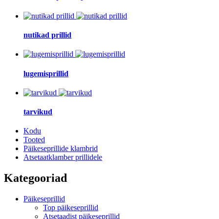
nutikad prillid
lugemisprillid
tarvikud
Kodu
Tooted
Päikeseprillide klambrid
Atsetaatklamber prillidele
Kategooriad
Päikeseprillid
Top päikeseprillid
Atsetaadist päikeseprillid