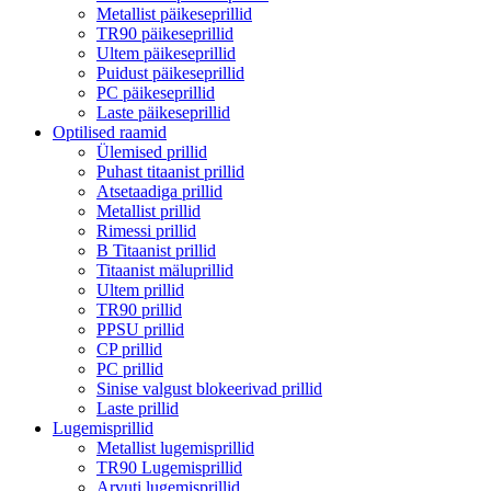
Metallist päikeseprillid
TR90 päikeseprillid
Ultem päikeseprillid
Puidust päikeseprillid
PC päikeseprillid
Laste päikeseprillid
Optilised raamid
Ülemised prillid
Puhast titaanist prillid
Atsetaadiga prillid
Metallist prillid
Rimessi prillid
B Titaanist prillid
Titaanist mäluprillid
Ultem prillid
TR90 prillid
PPSU prillid
CP prillid
PC prillid
Sinise valgust blokeerivad prillid
Laste prillid
Lugemisprillid
Metallist lugemisprillid
TR90 Lugemisprillid
Arvuti lugemisprillid