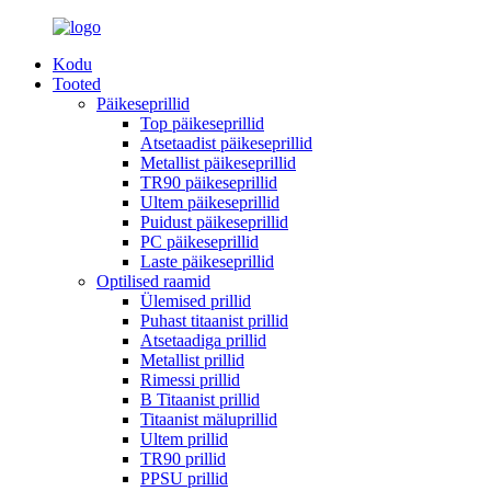
Kodu
Tooted
Päikeseprillid
Top päikeseprillid
Atsetaadist päikeseprillid
Metallist päikeseprillid
TR90 päikeseprillid
Ultem päikeseprillid
Puidust päikeseprillid
PC päikeseprillid
Laste päikeseprillid
Optilised raamid
Ülemised prillid
Puhast titaanist prillid
Atsetaadiga prillid
Metallist prillid
Rimessi prillid
B Titaanist prillid
Titaanist mäluprillid
Ultem prillid
TR90 prillid
PPSU prillid