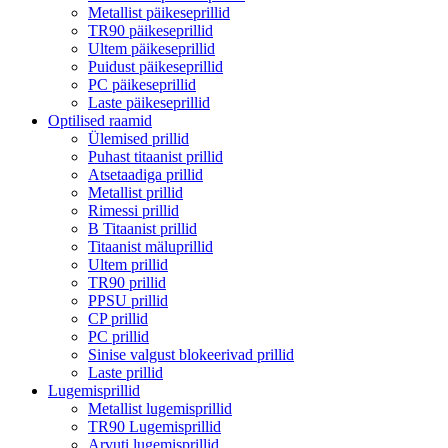
Metallist päikeseprillid
TR90 päikeseprillid
Ultem päikeseprillid
Puidust päikeseprillid
PC päikeseprillid
Laste päikeseprillid
Optilised raamid
Ülemised prillid
Puhast titaanist prillid
Atsetaadiga prillid
Metallist prillid
Rimessi prillid
B Titaanist prillid
Titaanist mäluprillid
Ultem prillid
TR90 prillid
PPSU prillid
CP prillid
PC prillid
Sinise valgust blokeerivad prillid
Laste prillid
Lugemisprillid
Metallist lugemisprillid
TR90 Lugemisprillid
Arvuti lugemisprillid