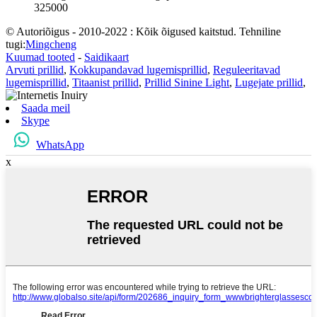
325000
© Autoriõigus - 2010-2022 : Kõik õigused kaitstud. Tehniline
tugi:
Mingcheng
Kuumad tooted
-
Saidikaart
Arvuti prillid
,
Kokkupandavad lugemisprillid
,
Reguleeritavad
lugemisprillid
,
Titaanist prillid
,
Prillid Sinine Light
,
Lugejate prillid
,
Saada meil
Skype
WhatsApp
x