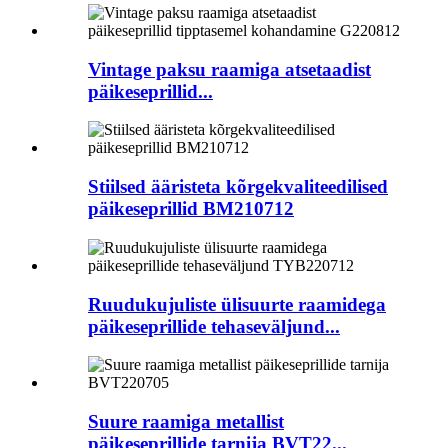
Vintage paksu raamiga atsetaadist
päikeseprillid...
Stiilsed ääristeta kõrgekvaliteedilised
päikeseprillid BM210712
Ruudukujuliste ülisuurte raamidega
päikeseprillide tehaseväljund...
Suure raamiga metallist
päikeseprillide tarnija BVT22...