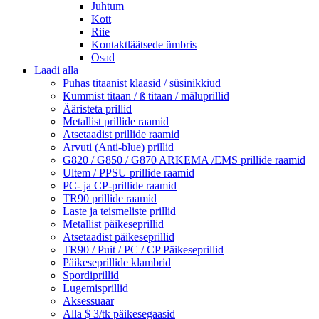
Juhtum
Kott
Riie
Kontaktläätsede ümbris
Osad
Laadi alla
Puhas titaanist klaasid / süsinikkiud
Kummist titaan / ß titaan / mäluprillid
Ääristeta prillid
Metallist prillide raamid
Atsetaadist prillide raamid
Arvuti (Anti-blue) prillid
G820 / G850 / G870 ARKEMA /EMS prillide raamid
Ultem / PPSU prillide raamid
PC- ja CP-prillide raamid
TR90 prillide raamid
Laste ja teismeliste prillid
Metallist päikeseprillid
Atsetaadist päikeseprillid
TR90 / Puit / PC / CP Päikeseprillid
Päikeseprillide klambrid
Spordiprillid
Lugemisprillid
Aksessuaar
Alla $ 3/tk päikesegaasid