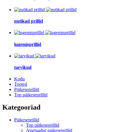
nutikad prillid
lugemisprillid
tarvikud
Kodu
Tooted
Päikeseprillid
Top päikeseprillid
Kategooriad
Päikeseprillid
Top päikeseprillid
Atsetaadist päikeseprillid