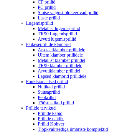
CP prillid
PC prillid
Sinise valgust blokeerivad prillid
Laste prillid
Lugemisprillid
Metallist lugemisprillid
TR90 Lugemisprillid
Arvuti lugemisprillid
Päikeseprillide klambrid
Atsetaatklamber prillidele
Ultem klamber prillidele
Metallist klamber prillidel
TR90 klamber prillidele
Arvutiklamber prillidel
Lapsed klambrid prillidele
Funktsionaalsed prillid
Nutikad prillid
Suusaprillid
Peokrillid
Tööstuslikud prillid
Prillide tarvikud
Prillide kapid
Prillide näidik
Prillid Kohver
Tippkvaliteediga ümbriste komplektid